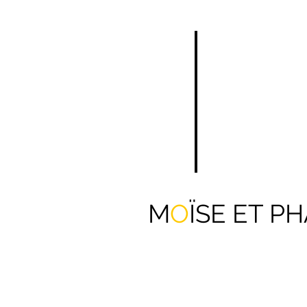
M
O
ÏSE ET P