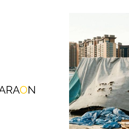
HARA
O
N